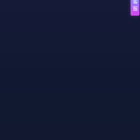
市场洞察和创意工具。完成恒达开户后，用户可以管理营销活
营销。