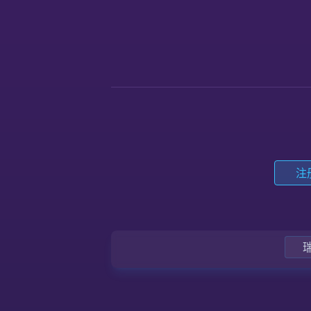
跳转到内容
恒达平台 - 会员登录(恒达注册) - 官方网站
首页
公司背景
新闻简报
产品应用
联系方式