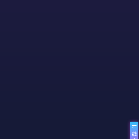
达经验丰富的客服团队会以清晰